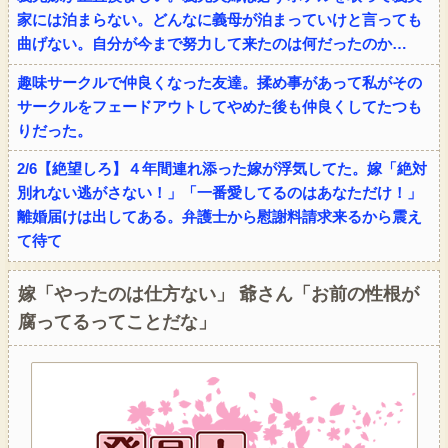
家には泊まらない。どんなに義母が泊まっていけと言っても
曲げない。自分が今まで努力して来たのは何だったのか…
趣味サークルで仲良くなった友達。揉め事があって私がその
サークルをフェードアウトしてやめた後も仲良くしてたつも
りだった。
2/6【絶望しろ】４年間連れ添った嫁が浮気してた。嫁「絶対
別れない逃がさない！」「一番愛してるのはあなただけ！」
離婚届けは出してある。弁護士から慰謝料請求来るから震え
て待て
嫁「やったのは仕方ない」 爺さん「お前の性根が
腐ってるってことだな」