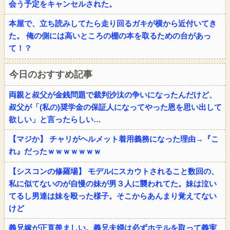
会う予定をキャンセルされた。
本屋で、立ち読みしてたら走り回るガキが横から近付いてき
た。 俺の側には高いところの棚の本を取るための台があっ
て！？
今日のおすすめ記事
両親と叔父が金銭問題で裁判沙汰の争いになったんだけど、
叔父が「(私の)奨学金の保証人になってやった恩を思い出して
欲しい」と言ったらしい…
【マジか】 チャリがヘルメット着用義務になった理由→『こ
れ』だったｗｗｗｗｗｗｗ
【シスコンの修羅場】 モデルにスカウトされること数回の、
私に似てないのが自慢の妹が男３人に襲われてた。妹は泣い
てるし男達は妹を殴った様子。そこからあんまり覚えてない
けど
義兄嫁が正直羨ましい。義兄夫婦は必ずホテルを取って義実