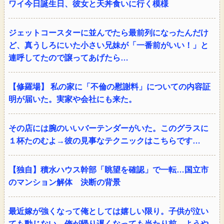
ワイ今日誕生日、彼女と天丼食いに行く模様
ジェットコースターに並んでたら最前列になったんだけ
ど、真うしろにいた小さい兄妹が「一番前がいい！」と
連呼してたので譲ってあげたら…
【修羅場】 私の家に「不倫の慰謝料」についての内容証
明が届いた。実家や会社にも来た。
その店には腕のいいバーテンダーがいた。このグラスに
１杯たのむよ→彼の見事なテクニックはこちらです…
【独自】積水ハウス幹部「眺望を確認」で一転…国立市
のマンション解体 決断の背景
最近嫁が強くなって俺としては嬉しい限り。子供が泣い
ても動じない。俺が帰り遅くなっても当たり前。ようや