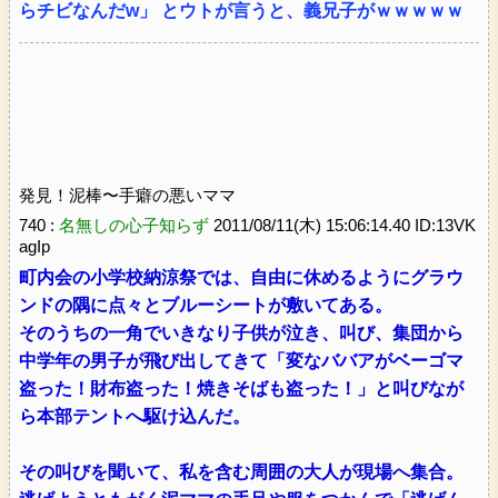
らチビなんだw」 とウトが言うと、義兄子がｗｗｗｗｗ
発見！泥棒〜手癖の悪いママ
740 :
名無しの心子知らず
2011/08/11(木) 15:06:14.40 ID:13VK
agIp
町内会の小学校納涼祭では、自由に休めるようにグラウ
ンドの隅に点々とブルーシートが敷いてある。
そのうちの一角でいきなり子供が泣き、叫び、集団から
中学年の男子が飛び出してきて「変なババアがベーゴマ
盗った！財布盗った！焼きそばも盗った！」と叫びなが
ら本部テントへ駆け込んだ。
その叫びを聞いて、私を含む周囲の大人が現場へ集合。