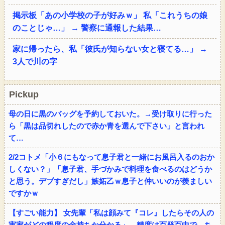
掲示板「あの小学校の子が好みｗ」 私「これうちの娘
のことじゃ…」 → 警察に通報した結果…
家に帰ったら、私「彼氏が知らない女と寝てる…」 →
3人で川の字
Pickup
母の日に黒のバッグを予約しておいた。→受け取りに行った
ら「黒は品切れしたので赤か青を選んで下さい」と言われ
て…
2/2コトメ「小６にもなって息子君と一緒にお風呂入るのおか
しくない？」「息子君、手づかみで料理を食べるのはどうか
と思う。デブすぎだし」嫉妬乙ｗ息子と仲いいのが羨ましい
ですかｗ
【すごい能力】 女先輩「私は顔みて『コレ』したらその人の
実家がどの程度の金持ちか分かる」←精度は百発百中で、ち