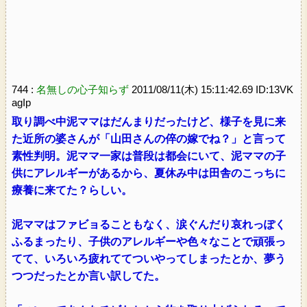
744 :
名無しの心子知らず
2011/08/11(木) 15:11:42.69 ID:13VK
agIp
取り調べ中泥ママはだんまりだったけど、様子を見に来
た近所の婆さんが「山田さんの倅の嫁でね？」と言って
素性判明。泥ママ一家は普段は都会にいて、泥ママの子
供にアレルギーがあるから、夏休み中は田舎のこっちに
療養に来てた？らしい。
泥ママはファビョることもなく、涙ぐんだり哀れっぽく
ふるまったり、子供のアレルギーや色々なことで頑張っ
てて、いろいろ疲れててついやってしまったとか、夢う
つつだったとか言い訳してた。