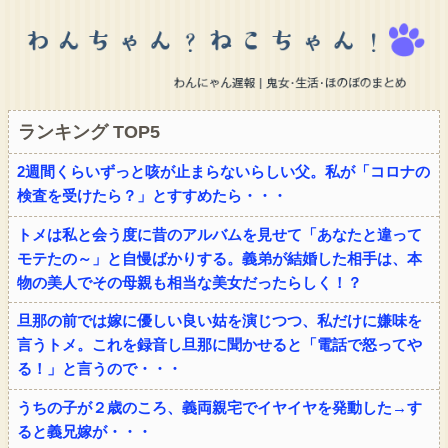
ランキング TOP5
2週間くらいずっと咳が止まらないらしい父。私が「コロナの
検査を受けたら？」とすすめたら・・・
トメは私と会う度に昔のアルバムを見せて「あなたと違って
モテたの～」と自慢ばかりする。義弟が結婚した相手は、本
物の美人でその母親も相当な美女だったらしく！？
旦那の前では嫁に優しい良い姑を演じつつ、私だけに嫌味を
言うトメ。これを録音し旦那に聞かせると「電話で怒ってや
る！」と言うので・・・
うちの子が２歳のころ、義両親宅でイヤイヤを発動した→す
ると義兄嫁が・・・