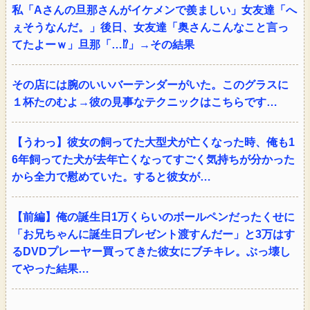
私「Aさんの旦那さんがイケメンで羨ましい」女友達「へ
ぇそうなんだ。」後日、女友達「奥さんこんなこと言っ
てたよーｗ」旦那「…⁉」→その結果
その店には腕のいいバーテンダーがいた。このグラスに
１杯たのむよ→彼の見事なテクニックはこちらです…
【うわっ】彼女の飼ってた大型犬が亡くなった時、俺も1
6年飼ってた犬が去年亡くなってすごく気持ちが分かった
から全力で慰めていた。すると彼女が…
【前編】俺の誕生日1万くらいのボールペンだったくせに
「お兄ちゃんに誕生日プレゼント渡すんだー」と3万はす
るDVDプレーヤー買ってきた彼女にブチキレ。ぶっ壊し
てやった結果…