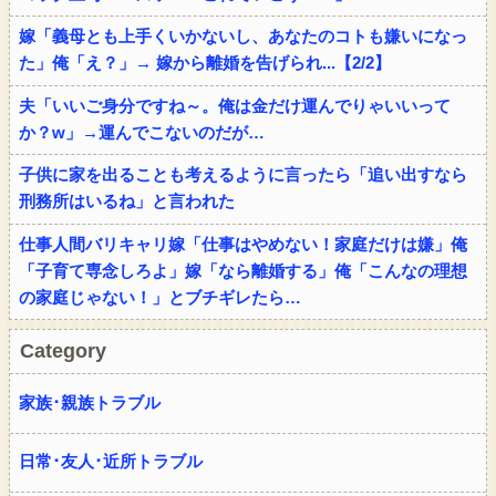
嫁「義母とも上手くいかないし、あなたのコトも嫌いになっ
た」俺「え？」→ 嫁から離婚を告げられ...【2/2】
夫「いいご身分ですね～。俺は金だけ運んでりゃいいって
か？w」→運んでこないのだが…
子供に家を出ることも考えるように言ったら「追い出すなら
刑務所はいるね」と言われた
仕事人間バリキャリ嫁「仕事はやめない！家庭だけは嫌」俺
「子育て専念しろよ」嫁「なら離婚する」俺「こんなの理想
の家庭じゃない！」とブチギレたら…
Category
家族･親族トラブル
日常･友人･近所トラブル