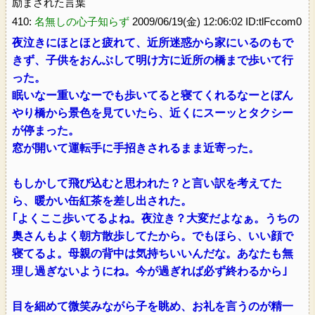
励まされた言葉
410:
名無しの心子知らず
2009/06/19(金) 12:06:02 ID:tlFccom0
夜泣きにほとほと疲れて、近所迷惑から家にいるのもで
きず、子供をおんぶして明け方に近所の橋まで歩いて行
った。
眠いなー重いなーでも歩いてると寝てくれるなーとぼん
やり橋から景色を見ていたら、近くにスーッとタクシー
が停まった。
窓が開いて運転手に手招きされるまま近寄った。
もしかして飛び込むと思われた？と言い訳を考えてた
ら、暖かい缶紅茶を差し出された。
｢よくここ歩いてるよね。夜泣き？大変だよなぁ。うちの
奥さんもよく朝方散歩してたから。でもほら、いい顔で
寝てるよ。母親の背中は気持ちいいんだな。あなたも無
理し過ぎないようにね。今が過ぎれば必ず終わるから｣
目を細めて微笑みながら子を眺め、お礼を言うのが精一