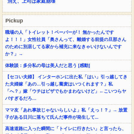
消え、上司は家庭崩壊
Pickup
職場の人「トイレット！ペーパーが！ 無かったんです
よ！！！」女性社員「奥さんって、離婚する前提の旦那さん
のために別居してる家から補充に来なきゃいけないんです
か？」→
体験談：多分私の母は美人だと思う [感動]
【セコい夫婦】 インターホンに出た私「はい」引っ越してき
た夫婦嫁「あの…引っ越し蕎麦はいつくれます？」私
「へ？」嫁「ウチはピザでもかまわないけど」←こいつらヤ
バすぎるだろ…
ママ友「あれ事故じゃないらしいよ」私「えっ！？」→ 放置
子がある日川に落ちて氏んだ事件が発生して...
高速道路に入った瞬間に「トイレに行きたい」と言ったら、