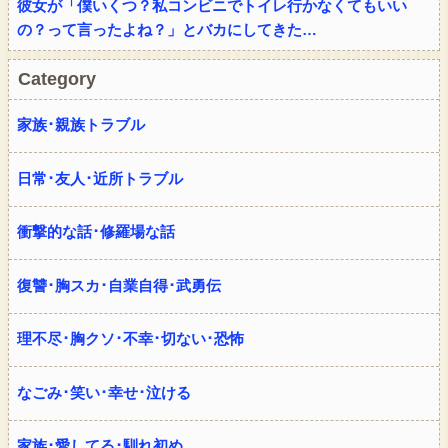
彼女が「僕いくつ？私コンビニでトイレ行かなくてもいい
の？って言ったよね？」とバカにしてきた…
Category
家族･親族トラブル
日常･友人･近所トラブル
衝撃的な話･修羅場な話
復讐･胸スカ･自業自得･武勇伝
理不尽･胸クソ･不幸･切ない･恐怖
なごみ･笑い･幸せ･泣ける
家族･愛してる･馴れ初め