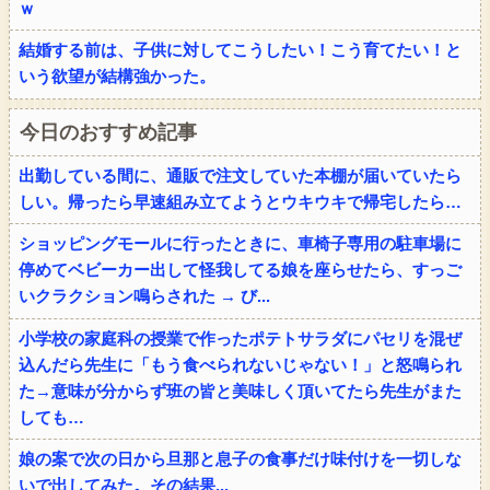
ｗ
結婚する前は、子供に対してこうしたい！こう育てたい！と
いう欲望が結構強かった。
今日のおすすめ記事
出勤している間に、通販で注文していた本棚が届いていたら
しい。帰ったら早速組み立てようとウキウキで帰宅したら…
ショッピングモールに行ったときに、車椅子専用の駐車場に
停めてベビーカー出して怪我してる娘を座らせたら、すっご
いクラクション鳴らされた → び...
小学校の家庭科の授業で作ったポテトサラダにパセリを混ぜ
込んだら先生に「もう食べられないじゃない！」と怒鳴られ
た→意味が分からず班の皆と美味しく頂いてたら先生がまた
しても…
娘の案で次の日から旦那と息子の食事だけ味付けを一切しな
いで出してみた。その結果...