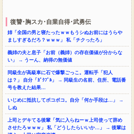
復讐･胸スカ･自業自得･武勇伝
姉「全国の男と寝たったｗｗもうシぬお前にはうらや
ましすぎるだろ？ｗｗｗ」 私「チクったろ」
義姉の夫と息子「お前（義姉）の存在価値が分からな
い」 → うーん、納得の無価値
同級生が高級車に石で爆撃ごっこ。運転手「犯人
は？」 自分「ｶﾞｸﾌﾞﾙ」 → 同級生の名前、住所、電話番
号を教えた結果…
いじめに抵抗してボコボコ。自分「何か手段は…」 →
しぬ
上司とデキてる後輩「気に入らねーｗ上司使って辞め
させたろｗｗｗ」 私「どうしたらいいか…」 → 後輩は