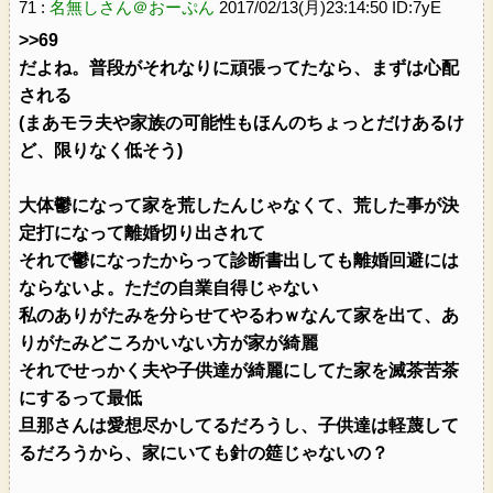
71 :
名無しさん＠おーぷん
2017/02/13(月)23:14:50 ID:7yE
>>69
だよね。普段がそれなりに頑張ってたなら、まずは心配
される
(まあモラ夫や家族の可能性もほんのちょっとだけあるけ
ど、限りなく低そう)
大体鬱になって家を荒したんじゃなくて、荒した事が決
定打になって離婚切り出されて
それで鬱になったからって診断書出しても離婚回避には
ならないよ。ただの自業自得じゃない
私のありがたみを分らせてやるわｗなんて家を出て、あ
りがたみどころかいない方が家が綺麗
それでせっかく夫や子供達が綺麗にしてた家を滅茶苦茶
にするって最低
旦那さんは愛想尽かしてるだろうし、子供達は軽蔑して
るだろうから、家にいても針の筵じゃないの？