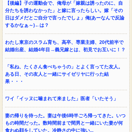
【後編】子の運動会で、俺母が「嫁親は誘ったのに、自
分たちを誘わなかった」と嫁に言ったらしい。嫁「その
日はダメだとご自分で言ったでしょ」俺(あーなんで反論
するかなぁ～)←は？
わたし東京のスラム育ち、高卒、専業主婦、20代前半で
結婚出産、結婚4年目→義兄嫁とは、初見でお互いに！？
「私ね、たくさん食べちゃうの」とよく言ってた友人。
ある日、その友人と一緒にサイゼリヤに行った結
果・・・
ワイ「イッヌに噛まれて来ました」医者「いたそう」
妻の帰りを待った。妻は午後6時半ごろ帰ってきた。いつ
もの時間だった。数時間前まで間男と一緒にいた妻が何
食わぬ顔をしていた。冷静さの中に強い...