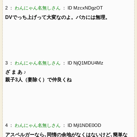
2 ：
わんにゃん名無しさん
： ID MzcxNDgzOT
DVでっち上げって大変なのよ。バカには無理。
3 ：
わんにゃん名無しさん
： ID NjQ1MDU4Mz
ざ ま あ ♪
親子3人（妻除く）で仲良くね
4 ：
わんにゃん名無しさん
： ID MjI1NDE0OD
アスペルガーなら､同情の余地がなくはないけど､簡単な