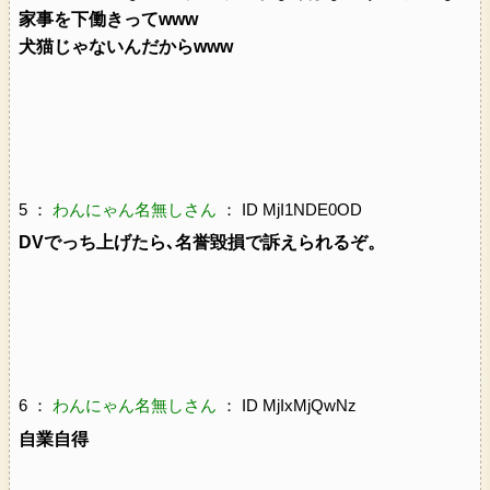
家事を下働きってwww
犬猫じゃないんだからwww
5 ：
わんにゃん名無しさん
： ID MjI1NDE0OD
DVでっち上げたら､名誉毀損で訴えられるぞ。
6 ：
わんにゃん名無しさん
： ID MjIxMjQwNz
自業自得