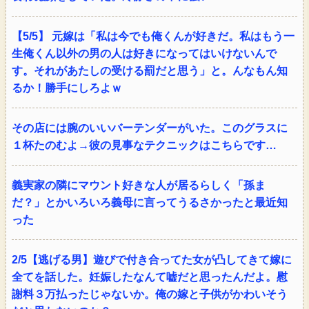
【5/5】 元嫁は「私は今でも俺くんが好きだ。私はもう一
生俺くん以外の男の人は好きになってはいけないんで
す。それがあたしの受ける罰だと思う」と。んなもん知
るか！勝手にしろよｗ
その店には腕のいいバーテンダーがいた。このグラスに
１杯たのむよ→彼の見事なテクニックはこちらです…
義実家の隣にマウント好きな人が居るらしく「孫ま
だ？」とかいろいろ義母に言ってうるさかったと最近知
った
2/5【逃げる男】遊びで付き合ってた女が凸してきて嫁に
全てを話した。妊娠したなんて嘘だと思ったんだよ。慰
謝料３万払ったじゃないか。俺の嫁と子供がかわいそう