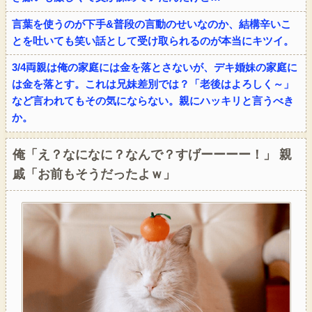
言葉を使うのが下手&普段の言動のせいなのか、結構辛いこ
とを吐いても笑い話として受け取られるのが本当にキツイ。
3/4両親は俺の家庭には金を落とさないが、デキ婚妹の家庭に
は金を落とす。これは兄妹差別では？「老後はよろしく～」
など言われてもその気にならない。親にハッキリと言うべき
か。
俺「え？なになに？なんで？すげーーーー！」 親
戚「お前もそうだったよｗ」