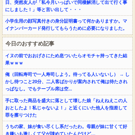
日、突然友人が「私今月いっぱいで同棲解消して出て行く事
にしました！」等と言い出して・・・
小学生用の顔写真付きの身分証明書って何かありますか。マ
イナンバーカード発行してもらうために必要になりました。
今日のおすすめ記事
イヌの前でおおげさにため息ついたらオモチャ持ってきた結
果ｗｗｗ
俺（回転寿司で一人寿司しよう。待ってる人いないし） → し
かし待つこと20分、二人客ばかりが案内されて俺は待たされ
っぱなし。でもテーブル席は空...
手に取った商品を盛大に落として壊した娘「ねえねえこの人
おとしたよ！私じゃないよ！」と近くにいた他人を指差して
罪を擦りつけた
うちの家、妹が食い尽くし系だったわ。母親が妹に甘くて好
き嫌いも激しくて父が諌めていたんだけど…