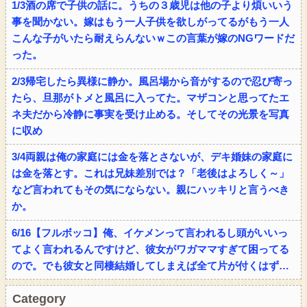
1/3酒の席で子供の話に。うちの３歳児は他の子より煩いいう
事を聞かない。嫁はもう一人子供を欲しがってるがもう一人
こんな子がいたら耐えらんないｗこの言葉が嫁のNGワードだ
った。
2/3帰宅したら異様に静か。風呂場から音がするので忍び寄っ
たら、旦那がトメと風呂に入ってた。マザコンと思ってたエ
ネ夫だから冷静に事実を受け止める。そしてその光景を写真
に収め
3/4両親は俺の家庭には金を落とさないが、デキ婚妹の家庭に
は金を落とす。これは兄妹差別では？「老後はよろしく～」
など言われてもその気にならない。親にハッキリと言うべき
か。
6/16【フルボッコ】俺、イケメンって言われるし頭がいいっ
てよく言われるんですけど、彼女がワガママすぎて困ってる
ので。でも彼女と同棲結婚してしまえば全て片が付くはず…
Category