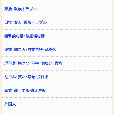
家族･親族トラブル
日常･友人･近所トラブル
衝撃的な話･修羅場な話
復讐･胸スカ･自業自得･武勇伝
理不尽･胸クソ･不幸･切ない･恐怖
なごみ･笑い･幸せ･泣ける
家族･愛してる･馴れ初め
外国人