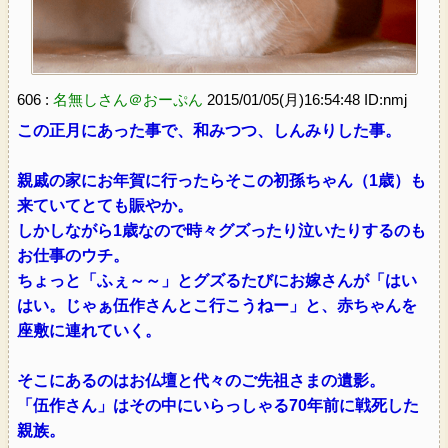
606 :
名無しさん＠おーぷん
2015/01/05(月)16:54:48 ID:nmj
この正月にあった事で、和みつつ、しんみりした事。
親戚の家にお年賀に行ったらそこの初孫ちゃん（1歳）も
来ていてとても賑やか。
しかしながら1歳なので時々グズったり泣いたりするのも
お仕事のウチ。
ちょっと「ふぇ～～」とグズるたびにお嫁さんが「はい
はい。じゃぁ伍作さんとこ行こうねー」と、赤ちゃんを
座敷に連れていく。
そこにあるのはお仏壇と代々のご先祖さまの遺影。
「伍作さん」はその中にいらっしゃる70年前に戦死した
親族。