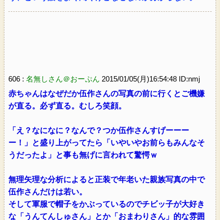
606 :
名無しさん＠おーぷん
2015/01/05(月)16:54:48 ID:nmj
赤ちゃんはなぜだか伍作さんの写真の前に行くとご機嫌
が直る。必ず直る。むしろ笑顔。
「え？なになに？なんで？つか伍作さんすげーーー
ー！」と盛り上がってたら「いやいやお前らもみんなそ
うだったよ」と事も無げに言われて驚愕ｗ
無理矢理な分析によると正装で年老いた親族写真の中で
伍作さんだけは若い。
そして軍服で帽子をかぶっているのでチビッ子が大好き
な「うんてんしゅさん」とか「おまわりさん」的な雰囲