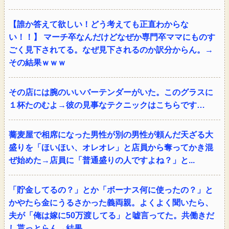
【誰か答えて欲しい！どう考えても正直わからな
い！！】 マーチ卒なんだけどなぜか専門卒ママにものす
ごく見下されてる。なぜ見下されるのか訳分からん。→
その結果ｗｗｗ
その店には腕のいいバーテンダーがいた。このグラスに
１杯たのむよ→彼の見事なテクニックはこちらです…
蕎麦屋で相席になった男性が別の男性が頼んだ天ざる大
盛りを「ほいほい、オレオレ」と店員から奪ってかき混
ぜ始めた→店員に「普通盛りの人ですよね？」と...
「貯金してるの？」とか「ボーナス何に使ったの？」と
かやたら金にうるさかった義両親。よくよく聞いたら、
夫が「俺は嫁に50万渡してる」と嘘言ってた。共働きだ
し貰っとらん→結果