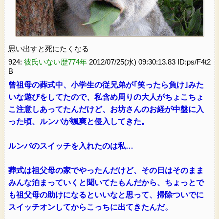
思い出すと死にたくなる
924:
彼氏いない歴774年
2012/07/25(水) 09:30:13.83 ID:ps/F4t2
B
曾祖母の葬式中、小学生の従兄弟が｢笑ったら負け｣みた
いな遊びをしてたので、私含め周りの大人がちょこちょ
こ注意しあってたんだけど、お坊さんのお経が中盤に入
った頃、ルンバが颯爽と侵入してきた。
ルンバのスイッチを入れたのは私…
葬式は祖父母の家でやったんだけど、その日はそのまま
みんな泊まっていくと聞いてたもんだから、ちょっとで
も祖父母の助けになるといいなと思って、掃除ついでに
スイッチオンしてからこっちに出てきたんだ。