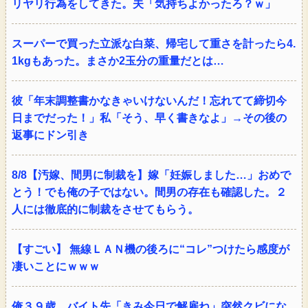
リヤリ行為をしてきた。夫「気持ちよかったろ？ｗ」
スーパーで買った立派な白菜、帰宅して重さを計ったら4.
1kgもあった。まさか2玉分の重量だとは…
彼「年末調整書かなきゃいけないんだ！忘れてて締切今
日までだった！」私「そう、早く書きなよ」→その後の
返事にドン引き
8/8【汚嫁、間男に制裁を】嫁「妊娠しました…」おめで
とう！でも俺の子ではない。間男の存在も確認した。２
人には徹底的に制裁をさせてもらう。
【すごい】 無線ＬＡＮ機の後ろに“コレ”つけたら感度が
凄いことにｗｗｗ
俺３９歳。バイト先「きみ今日で解雇ね」突然クビにな