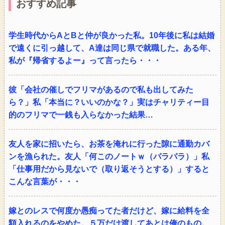
おすすめ記事
学生時代からAとBと仲が良かった私。10年後に私は結婚
で遠くに引っ越して、A達は同じ県で就職した。ある年、
私が『帰省するよー』って言ったら・・・
彼「会社の催しでフリマがあるので私も出してみた
ら？」私「本当に？いいのかな？」実はチャリティー目
的のフリマで一銭も入らなかった結果…
友人を家に招いたら、お茶を淹れに行った隙に通勤カバ
ンを漁られた。友人「何このノートｗ（パラパラ）」私
「仕事用だから見ないで（取り返そうとする）」すると
こんな言葉が・・・
嫁とのレスで何度か愚痴ってた者だけど、嫁に給料を全
額入れるのをやめた。５万だけ渡してあとは俺のもの。