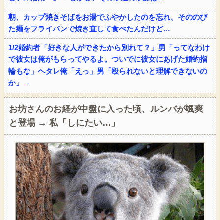
朝、カップ焼きそばをお湯でふやかしたのを忘れ、そののび
た麺をフライパンで焼き直して食べたんだけど…
1/2婚約者「好きな人ができたから別れて？」男「ってなわけ
で彼女は俺がもらってやるよ。ついでに彼女にあげた婚約指
輪もな」ヘタレ俺「えっ」男「殴られないと理解できないの
か」→
お坊さんのお経が中盤に入った頃、ルンバが颯爽
と登場 → 私「しにたい…」