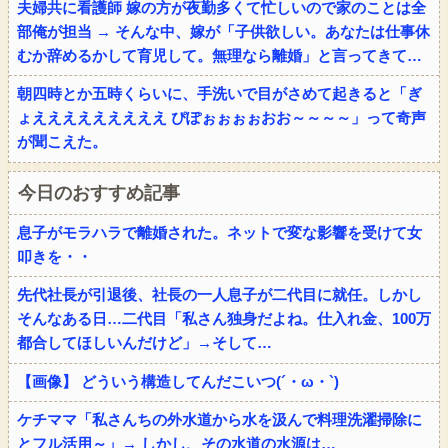
夫婦共に看護師 嫁の方が夜勤多くて忙しいので家のことは全
部俺が担当 → そんな中、嫁が「子供欲しい。あなたは仕事休
むか辞めるかして育児して。無理なら離婚」と言ってきて…
朝四時とか五時くらいに、手洗いで目がさめて起きると「ぎ
ょえええええええええ ぴぽぉぉぉぉおお～～～～」って奇声
が聞こえた。
今日のおすすめ記事
息子がモラハラで離婚された。ネットで変な影響を受けて女
叩きを・・
先代社長が引退後、社長の一人息子が二代目に就任。しかし
そんなある日…二代目「私さん独身だよね。仕入れ金、100万
都合してほしいんだけど」→そして…
【画像】 どういう構造してんだこいつ(´・ω・`)
ケチママ「私さんちの外水道から水を汲んで料理洗濯掃除に
とフル活用～」→ しかし、その水道の水源は…