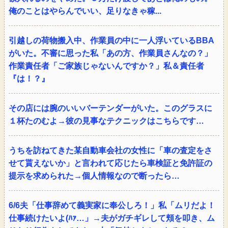
俺のことはやらんでいい、足りなきゃ稼...
引越しの荷物搬入中、作業員の中に一人浮いているBBA
がいた。不審に思った私「あの方、作業員さんなの？」
作業責任者「ご家族じゃないんですか？」私＆責任者
『は！？』
その店には腕のいいバーテンダーがいた。このグラスに
１杯たのむよ→彼の見事なテクニックはこちらです…
うちを訪ねてきた某自動車会社の女性に「車の査定をさ
せて貰えないか」と言われて応じたら車検証と免許証の
提示を求められた→個人情報なので断ったら…
6/6夫「仕事辞めて義実家に奉公しろ！」私「ムリだよ！
仕事続けたいよ(ﾊｧ…」→夫がガチギレして頬を叩き、ム