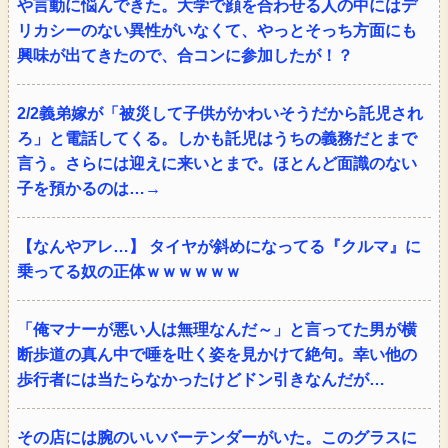
や言動に悩んできた。大学で顔を合わせる人の中にはデ
リカシーのない異性がいなくて、やっとそっち方面にも
興味が出てきたので、合コンに参加したが！？
2/2義弟嫁が「被災して子供がかわいそうだから託児され
ろ」と電話してくる。しかも託児はうちの義務だとまで
言う。さらには迎えに来いとまで。ほとんど面識のない
子を預かるのは…→
【なんやアレ…】 タイヤが斜めになってる『クルマ』に
乗ってる奴の正体ｗｗｗｗｗｗ
「俺マナーが悪い人は無理なんだ～」と言ってた男が横
断歩道の真ん中で唾を吐く姿を見かけて絶句。幸い他の
歩行者には当たらなかったけどドン引きなんだが…
その店には腕のいいバーテンダーがいた。このグラスに