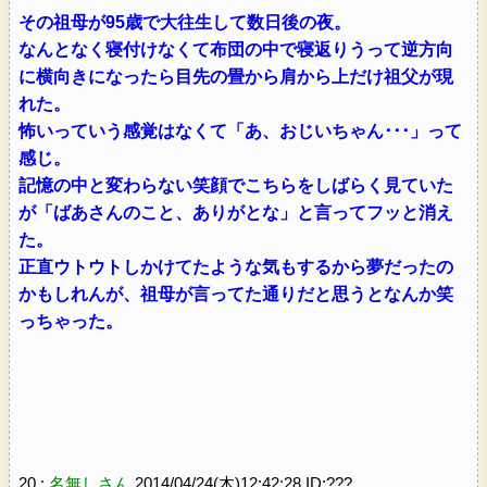
その祖母が95歳で大往生して数日後の夜。
なんとなく寝付けなくて布団の中で寝返りうって逆方向
に横向きになったら目先の畳から肩から上だけ祖父が現
れた。
怖いっていう感覚はなくて「あ、おじいちゃん･･･」って
感じ。
記憶の中と変わらない笑顔でこちらをしばらく見ていた
が「ばあさんのこと、ありがとな」と言ってフッと消え
た。
正直ウトウトしかけてたような気もするから夢だったの
かもしれんが、祖母が言ってた通りだと思うとなんか笑
っちゃった。
20 :
名無しさん
2014/04/24(木)12:42:28 ID:???