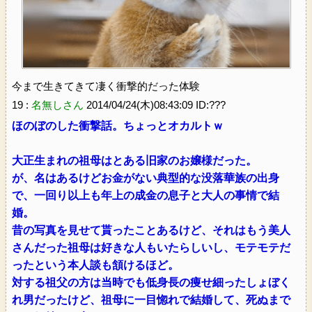
今まで生きてきて凄く衝撃的だった体験
19 :
名無しさん
2014/04/24(木)08:43:09 ID:???
ほのぼのした衝撃話。ちょっとオカルトｗ
大正生まれの祖母はとある旧家のお嬢様だった。
が、名はあるけどお金がない典型的な没落華族の出身
で、一回り以上も年上の成金の息子と大人の事情で結
婚。
昔の写真を見せて貰ったことあるけど、それはもう美人
さんだった祖母は好きな人もいたらしいし、モテモテだ
ったという本人談も頷けるほど。
対する祖父の方は当時でも低身長の痩せ細ったしょぼく
れ男だったけど、祖母に一目惚れで結婚して、死ぬまで