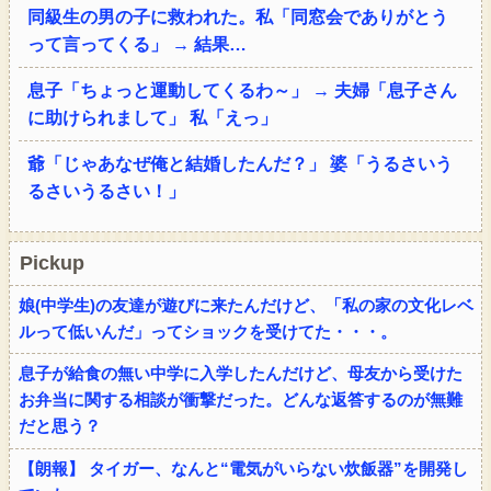
同級生の男の子に救われた。私「同窓会でありがとう
って言ってくる」 → 結果…
息子「ちょっと運動してくるわ～」 → 夫婦「息子さん
に助けられまして」 私「えっ」
爺「じゃあなぜ俺と結婚したんだ？」 婆「うるさいう
るさいうるさい！」
Pickup
娘(中学生)の友達が遊びに来たんだけど、「私の家の文化レベ
ルって低いんだ」ってショックを受けてた・・・。
息子が給食の無い中学に入学したんだけど、母友から受けた
お弁当に関する相談が衝撃だった。どんな返答するのが無難
だと思う？
【朗報】 タイガー、なんと“電気がいらない炊飯器”を開発し