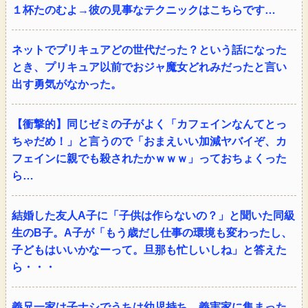
１杯たのむよ→彼の見事なテクニックはこちらです…
ネットでプリキュアどの世代だった？という話になった
とき、プリキュア以前でおジャ魔女どれみだったと言い
出す勇気がなかった。
【衝撃的】同じゼミの子がよく「カフェインなんてとっ
ちゃだめ！」と言うので「おまえいい加減ヤバイぞ、カ
フェインに親でも殺されたかｗｗｗ」っておちょくった
ら…
結婚した友人A子に「子供は作らないの？」と聞いた同級
生のB子。A子が「もう歳だし仕事の環境も変わったし、
子どもはいいかなーって。旦那も忙しいしね」と答えた
ら・・・
義兄一家は子ナシでうちは幼児持ち。義実家に集まった