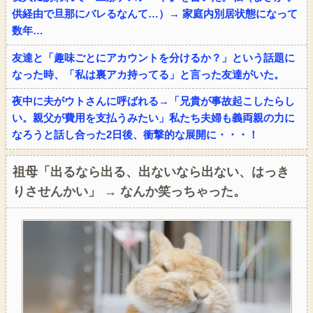
供経由で旦那にバレるなんて…）→ 家庭内別居状態になって
数年…
友達と「趣味ごとにアカウントを分けるか？」という話題に
なった時、「私は裏アカ持ってる」と言った友達がいた。
夜中に夫がウトさんに呼ばれる→「兄貴が事故起こしたらし
い。親父が費用を支払うみたい」私たち夫婦も義両親の力に
なろうと話し合った2日後、衝撃的な展開に・・・！
祖母「出るなら出る、出ないなら出ない、はっき
りさせんかい」 → なんか笑っちゃった。