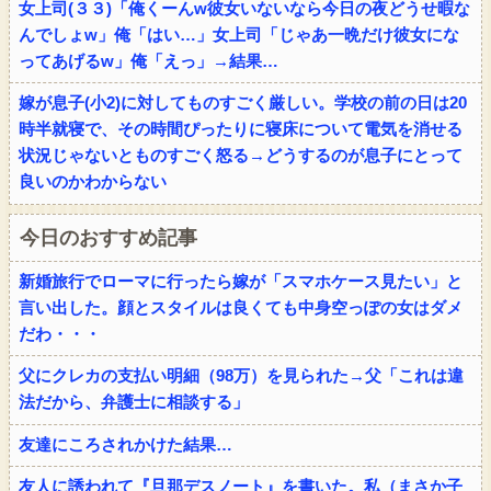
女上司(３３)「俺くーんw彼女いないなら今日の夜どうせ暇な
んでしょw」俺「はい…」女上司「じゃあ一晩だけ彼女にな
ってあげるw」俺「えっ」→結果…
嫁が息子(小2)に対してものすごく厳しい。学校の前の日は20
時半就寝で、その時間ぴったりに寝床について電気を消せる
状況じゃないとものすごく怒る→どうするのが息子にとって
良いのかわからない
今日のおすすめ記事
新婚旅行でローマに行ったら嫁が「スマホケース見たい」と
言い出した。顔とスタイルは良くても中身空っぽの女はダメ
だわ・・・
父にクレカの支払い明細（98万）を見られた→父「これは違
法だから、弁護士に相談する」
友達にころされかけた結果…
友人に誘われて『旦那デスノート』を書いた。私（まさか子