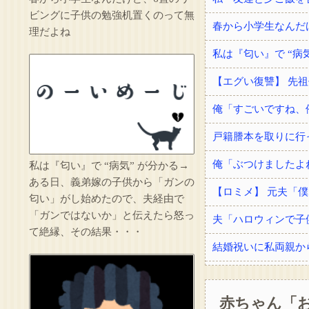
ビングに子供の勉強机置くのって無
春から小学生なんだ
理だよね
私は『匂い』で “病気” が分かる→
ある日、義弟嫁の子供から「ガンの
匂い」がし始めたので、夫経由で
「ガンではないか」と伝えたら怒っ
夫「ハロウィンで子
て絶縁、その結果・・・
赤ちゃん「
手術を受けてドナー