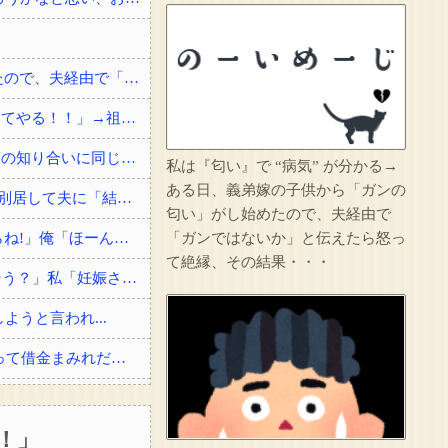
私は『匂い』で “病気” が分かる→ある日、義弟嫁の子供から「ガンの匂い」がし始めたので、夫経由で「ガンではないか」と伝えたら怒って絶縁、その結果・・・
【エグい復讐】 先祖代々の土地を奪われた祖父「憎い！命が尽きても奴らに絶対復讐してやる！！」→祖父が亡くなりその土地に焼肉屋が建ったが、不幸が次々おこり…
俺「すごいですね、俺の名字一発で読める人なかなかいないですよ」 女の子「高校の頃の知り合いに同じ名字の人が居まして」
私は『匂い』で “病気” が分かる→
ある日、義弟嫁の子供から「ガンの
戸籍謄本を取りに行ったのがきっかけで夫が婚姻届を出してなかった事が発覚した→即別居して夫に「結婚詐欺だから訴える！」と伝えたら信じられない...
匂い」がし始めたので、夫経由で
俺「ぶつけましたよね?」女「私は知らない、変な言いがかりをつけると警察を呼ぶからね!」俺「ほーん」→スーパーの駐車場で当て逃げされた！警察に...
「ガンではないか」と伝えたら怒っ
て絶縁、その結果・・・
【ロミメ】 元夫「僕ね、病院に行ったら凄い鬱病って言われたよ(T.T)もう一度やり直そう？」私「妊娠させた女子高生はどうなったわけ！？」
うと言われ...
結婚祝いに私両親からお祝いとして300万貰ったら、サイマーコトメが贅沢品買いまくって借金まみれだから貸してと言ってきた。
その店には腕のいいバーテンダーがいた。このグラスに１杯たのむよ→彼の見事なテクニックはこちらです…
！」
のせいよ」