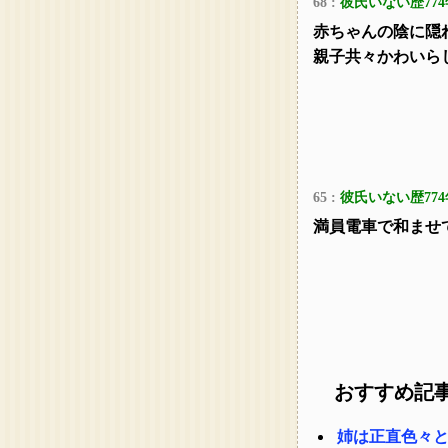
68 :
彼氏いない歴774
赤ちゃんの陰に隠
親子共々かわいら
65 :
彼氏いない歴774
満員電車で和ませ
おすすめ記
姉は正直色々