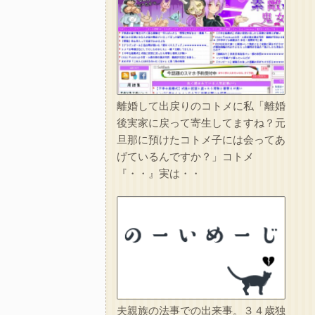
離婚して出戻りのコトメに私「離婚
後実家に戻って寄生してますね？元
旦那に預けたコトメ子には会ってあ
げているんですか？」コトメ
『・・』実は・・
夫親族の法事での出来事。３４歳独