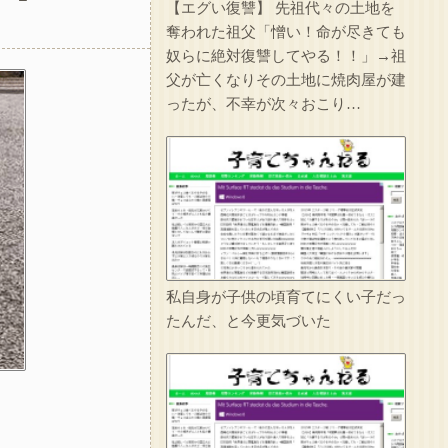
【エグい復讐】 先祖代々の土地を
1/2【想像力の足りない人】嫁の家事が足りないから注意したら泣かれた。なんで泣くの？俺はどうすればいい？嫁の気持ちが分かる人求む→(嫁の言い分を聞いて)俺が7:3で悪いだろうが
奪われた祖父「憎い！命が尽きても
奴らに絶対復讐してやる！！」→祖
父が亡くなりその土地に焼肉屋が建
ったが、不幸が次々おこり…
実家を継いだのは自分だと次男を追い出そうとした長男に次男が「え、この家って継ぐほどの何かがあったの？」と返した。すると…
人のものだろうがなんだろうがすぐに捨てる糞ウトメが二泊三日で旅行へ。私は糞ウトメ関係の物をまとめて捨て、金目のものは売り払ったｗｗｗ
イラっとしたので…
妹は綺麗な容姿のおかげで寄ってくる男が多かった。妹が結婚相手にと決めたA男は上辺は善良な人間だったが中身は糞だった…それが分かったのは妹が交通事故で亡くなってからだ…
私自身が子供の頃育てにくい子だっ
たんだ、と今更気づいた