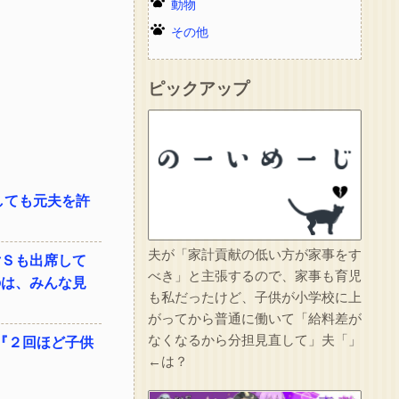
動物
その他
ピックアップ
しても元夫を許
夫が「家計貢献の低い方が家事をす
女Ｓも出席して
べき」と主張するので、家事も育児
のは、みんな見
も私だったけど、子供が小学校に上
がってから普通に働いて「給料差が
なくなるから分担見直して」夫「」
『２回ほど子供
←は？