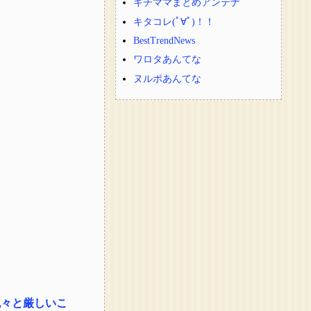
キチママまとめアンテナ
キタコレ(ﾟ∀ﾟ)！！
BestTrendNews
ワロタあんてな
ヌルポあんてな
色々と厳しいこ