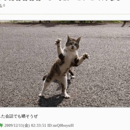
る
0
は素手で握ってた
い看護師への指導の仕方で上司に注意されてるのを聞いてしまった
ー？置いといてくれるだけでいいからー」私（置いとくだけ？）→
した会話でも晒そうぜ
年
2009/12/11(金) 02:33:51 ID:mQ0boyuH