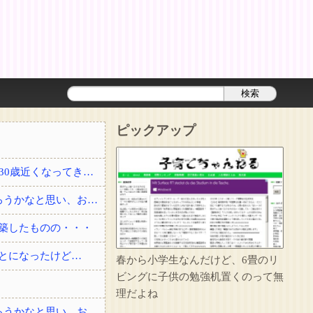
ピックアップ
結婚して2年経った頃に夫が事故で他界した。3回忌の時、義実家に結婚を勧められたり30歳近くなってきて、このままでいいのかなとぼんやり思っていると・・・？
私「友達と夕ご飯を食べて帰る」彼「2人でよく行く店にいる」→自分も少し飲んで帰ろうかなと思い、お店に顔を出したら・・・
築したものの・・・
とになったけど…
春から小学生なんだけど、6畳のリ
ビングに子供の勉強机置くのって無
理だよね
私「友達と夕ご飯を食べて帰る」彼「2人でよく行く店にいる」→自分も少し飲んで帰ろうかなと思い、お店に顔を出したら・・・