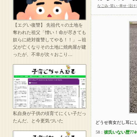
なごみ･笑い･幸せ･泣け
私の母親はおにぎり
【エグい復讐】 先祖代々の土地を
奪われた祖父「憎い！命が尽きても
ベテラン看護師が若
奴らに絶対復讐してやる！！」→祖
父が亡くなりその土地に焼肉屋が建
ったが、不幸が次々おこり…
託児ママ「暇でしょ
私自身が子供の頃育てにくい子だっ
たんだ、と今更気づいた
どうせ喪女だし耳に
58 :
彼氏いない歴774