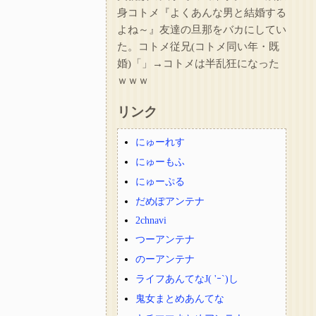
身コトメ『よくあんな男と結婚する
よね～』友達の旦那をバカにしてい
た。コトメ従兄(コトメ同い年・既
婚)「」→コトメは半乱狂になった
ｗｗｗ
リンク
にゅーれす
にゅーもふ
にゅーぷる
だめぽアンテナ
2chnavi
つーアンテナ
のーアンテナ
ライフあんてなJ( 'ｰ`)し
鬼女まとめあんてな