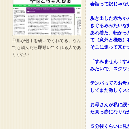
会話って訳じゃな
歩き出した赤ちゃ
きぐるみみたいな
あれ着た、転がっ
て（意外と機敏）
旦那が包丁を研いでくれてる。なん
そこに走って来た
でも頼んだら即動いてくれる人であ
りがたい
「すみません！す
みたいで、スクワ
テンパってるお母
してまた激しくス
お母さんが私に誤
た真っ赤になりな
５分後くらいに見