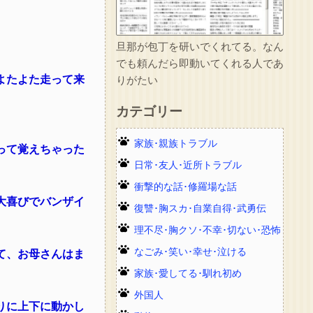
旦那が包丁を研いでくれてる。なん
でも頼んだら即動いてくれる人であ
よたよた走って来
りがたい
カテゴリー
家族･親族トラブル
って覚えちゃった
日常･友人･近所トラブル
衝撃的な話･修羅場な話
大喜びでバンザイ
復讐･胸スカ･自業自得･武勇伝
理不尽･胸クソ･不幸･切ない･恐怖
なごみ･笑い･幸せ･泣ける
て、お母さんはま
家族･愛してる･馴れ初め
外国人
りに上下に動かし