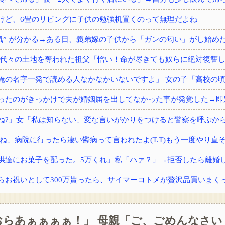
けど、6畳のリビングに子供の勉強机置くのって無理だよね
供達にお菓子を配った。5万くれ」私「ハァ？」→拒否したら離婚しよ
おらあぁぁぁぁ！」 母親「ご、ごめんなさい
から内臓の一つをもらった。すると術後不思議な現象が…家族「気